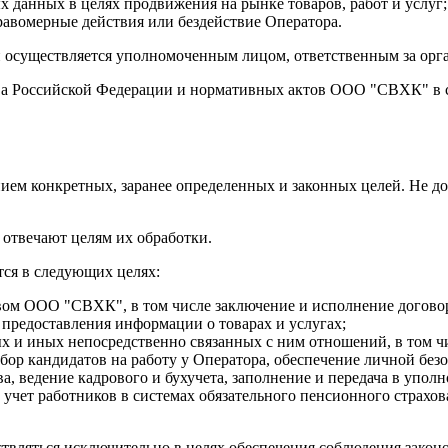
х данных в целях продвижения на рынке товаров, работ и услуг;
равомерные действия или бездействие Оператора.
 осуществляется уполномоченным лицом, ответственным за орг
тва Российской Федерации и нормативных актов ООО "СВХК" в с
ем конкретных, заранее определенных и законных целей. Не до
 отвечают целям их обработки.
ся в следующих целях:
авом ООО "СВХК", в том числе заключение и исполнение договор
 предоставления информации о товарах и услугах;
ых и иных непосредственно связанных с ним отношений, в том чи
ор кандидатов на работу у Оператора, обеспечение личной безо
, ведение кадрового и бухучета, заполнение и передача в упо
ет работников в системах обязательного пенсионного страхова
вляться исключительно в целях обеспечения соблюдения закон