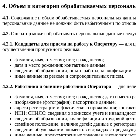
4. Объем и категории обрабатываемых персонал
4.1.
Содержание и объем обрабатываемых персональных данных
персональные данные не должны быть избыточными по отноше
4.2.
Оператор может обрабатывать персональные данные следу
4.2.1. Кандидаты для приема на работу к Оператору
— для це
осуществления пропускного режима:
фамилия, имя, отчество; пол; гражданство;
дата и место рождения; контактные данные;
сведения об образовании, опыте работы, квалификации;
иные данные из резюме и сопроводительных писем.
4.2.2. Работники и бывшие работники Оператора
— для целе
фамилия, имя, отчество; пол; гражданство; дата и место 
изображение (фотография); паспортные данные;
адреса регистрации и фактического проживания; контакт
ИНН; СНИЛС; сведения о воинском учете и инвалидност
сведения об образовании, квалификации и трудовой деят
семейное положение, наличие детей; данные о регистраци
сведения об удержании алиментов и доходах с предыдущи
иные данные, предусмотренные трудовым законодательст