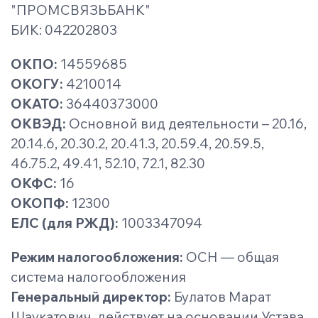
"ПРОМСВЯЗЬБАНК"
БИК: 042202803
ОКПО:
14559685
ОКОГУ:
4210014
ОКАТО:
36440373000
ОКВЭД:
Основной вид деятельности – 20.16,
20.14.6, 20.30.2, 20.41.3, 20.59.4, 20.59.5,
46.75.2, 49.41, 52.10, 72.1, 82.30
ОКФС:
16
ОКОПФ:
12300
ЕЛС (для РЖД):
1003347094
Режим налогообложения:
ОСН — общая
система налогообложения
Генеральный директор:
Булатов Марат
Шаукатович, действует на основании Устава.